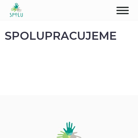
O NÁS
SPOLUPRACUJEME
KONTAKT
PODPOŘTE NÁS
PŮSOBIŠTĚ
KLIENTI
PROFESIONÁLOVÉ
STUDENTI