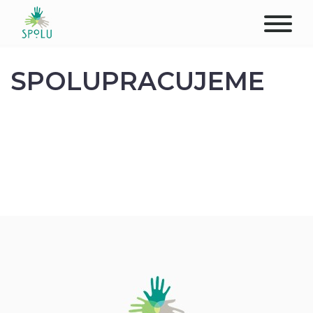
O NÁS
SPOLUPRACUJEME
KONTAKT
PODPOŘTE NÁS
PŮSOBIŠTĚ
KLIENTI
PROFESIONÁLOVÉ
STUDENTI