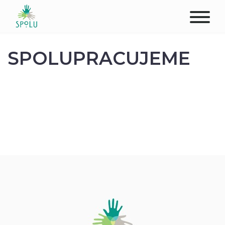
O NÁS
SPOLUPRACUJEME
KONTAKT
PODPOŘTE NÁS
PŮSOBIŠTĚ
KLIENTI
PROFESIONÁLOVÉ
STUDENTI