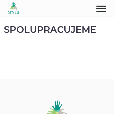
O NÁS
SPOLUPRACUJEME
KONTAKT
PODPOŘTE NÁS
PŮSOBIŠTĚ
KLIENTI
PROFESIONÁLOVÉ
STUDENTI