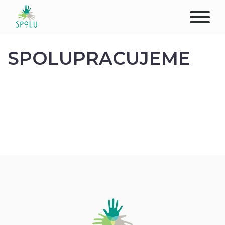
O NÁS
SPOLUPRACUJEME
KONTAKT
PODPOŘTE NÁS
PŮSOBIŠTĚ
KLIENTI
PROFESIONÁLOVÉ
STUDENTI