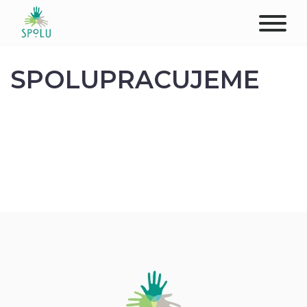
O NÁS
SPOLUPRACUJEME
KONTAKT
PODPOŘTE NÁS
PŮSOBIŠTĚ
KLIENTI
PROFESIONÁLOVÉ
STUDENTI