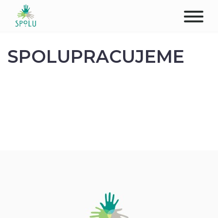
O NÁS
SPOLUPRACUJEME
KONTAKT
PODPOŘTE NÁS
PŮSOBIŠTĚ
KLIENTI
PROFESIONÁLOVÉ
STUDENTI