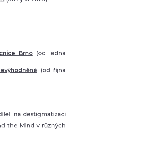
cnice Brno
(od ledna
znevýhodněné
(od října
íleli na destigmatizaci
nd the Mind
v různých