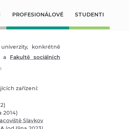
I
PROFESIONÁLOVÉ
STUDENTI
univerzity, konkrétně
a
Fakultě sociálních
ě
.
ících zařízení:
12)
a 2014)
acoviště Slavkov
SA
(od října 2023)