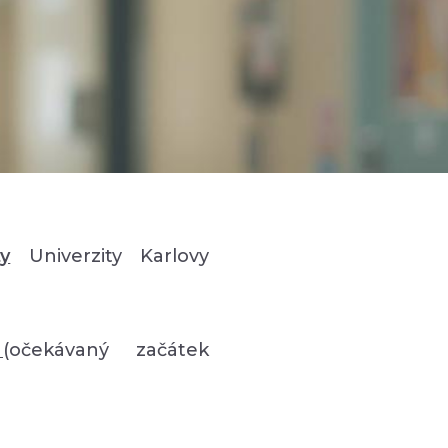
ty
Univerzity Karlovy
e
(očekávaný začátek