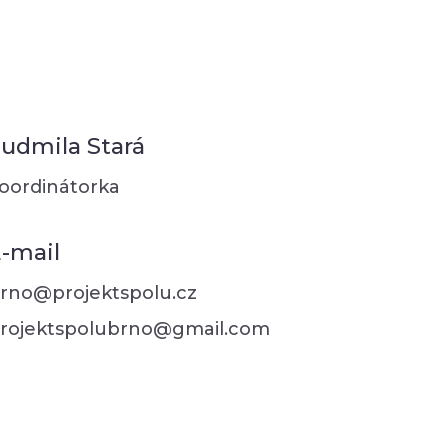
udmila Stará
oordinátorka
-mail
rno@projektspolu.cz
rojektspolubrno@gmail.com