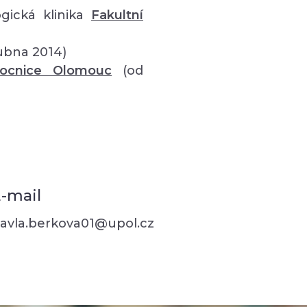
gická klinika
Fakultní
ubna 2014)
mocnice Olomouc
(od
-mail
avla.berkova01@upol.cz