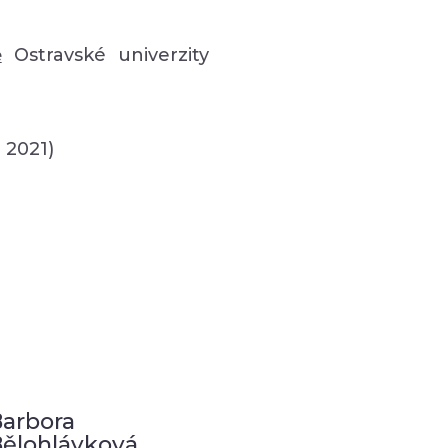
ě
Ostravské univerzity
 2021)
arbora
ělohlávková