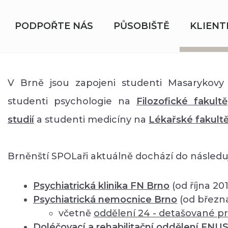
PODPOŘTE NÁS
PŮSOBIŠTĚ
KLIENT
V Brně jsou zapojeni studenti Masarykovy 
studenti psychologie na
Filozofické fakultě
studií
a studenti medicíny na
Lékařské fakult
Brněnští SPOLaři aktuálně dochází do následuj
Psychiatrická klinika FN Brno
(od října 20
Psychiatrická nemocnice Brno
(od březn
včetně
oddělení
24 - detašované pr
Doléčovací a rehabilitační oddělení FNU