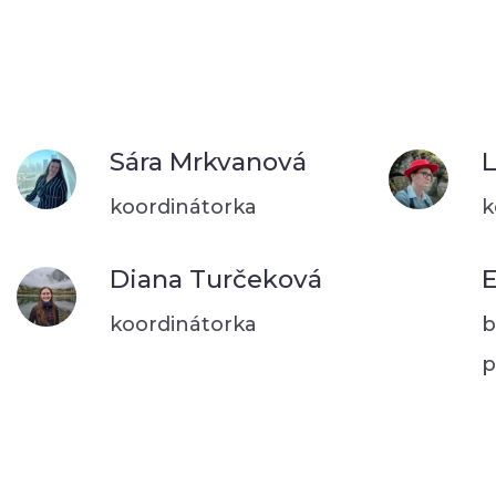
Sára Mrkvanová
L
koordinátorka
k
Diana Turčeková
E
koordinátorka
b
p