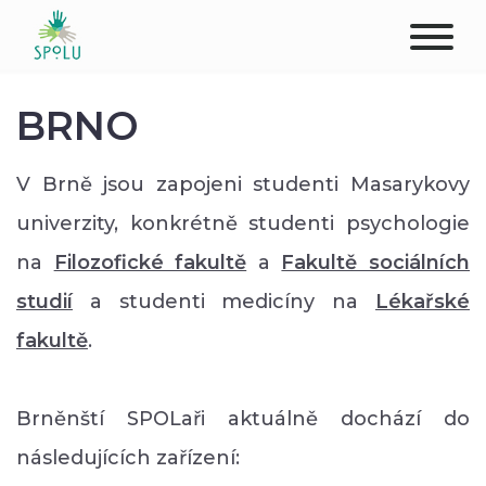
O NÁS
BRNO
KONTAKT
V Brně jsou zapojeni studenti Masarykovy
PODPOŘTE NÁS
univerzity, konkrétně studenti psychologie
na
Filozofické fakultě
a
Fakultě sociálních
PŮSOBIŠTĚ
studií
a studenti medicíny na
Lékařské
KLIENTI
fakultě
.
PROFESIONÁLOVÉ
Brněnští SPOLaři aktuálně dochází do
STUDENTI
následujících zařízení: