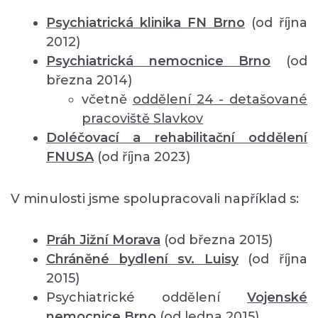
Psychiatrická klinika FN Brno
(od října
2012)
Psychiatrická nemocnice Brno
(od
března 2014)
včetně
oddělení
24 - detašované
pracoviště Slavkov
Doléčovací a rehabilitační oddělení
FNUSA
(od října 2023)
V minulosti jsme spolupracovali například s:
Práh Jižní Morava
(od března 2015)
Chráněné bydlení sv. Luisy
(od října
2015)
Psychiatrické oddělení
Vojenské
nemocnice Brno
(od ledna 2015)