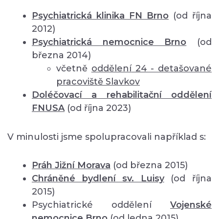
Psychiatrická klinika FN Brno
(od října
2012)
Psychiatrická nemocnice Brno
(od
března 2014)
včetně
oddělení
24 - detašované
pracoviště Slavkov
Doléčovací a rehabilitační oddělení
FNUSA
(od října 2023)
V minulosti jsme spolupracovali například s:
Práh Jižní Morava
(od března 2015)
Chráněné bydlení sv. Luisy
(od října
2015)
Psychiatrické oddělení
Vojenské
nemocnice Brno
(od ledna 2015)