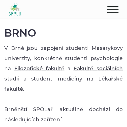
O NÁS
BRNO
KONTAKT
V Brně jsou zapojeni studenti Masarykovy
PODPOŘTE NÁS
univerzity, konkrétně studenti psychologie
na
Filozofické fakultě
a
Fakultě sociálních
PŮSOBIŠTĚ
studií
a studenti medicíny na
Lékařské
KLIENTI
fakultě
.
PROFESIONÁLOVÉ
Brněnští SPOLaři aktuálně dochází do
STUDENTI
následujících zařízení: