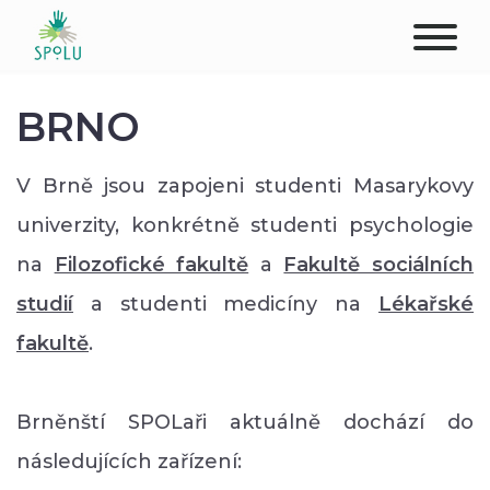
O NÁS
BRNO
KONTAKT
V Brně jsou zapojeni studenti Masarykovy
PODPOŘTE NÁS
univerzity, konkrétně studenti psychologie
na
Filozofické fakultě
a
Fakultě sociálních
PŮSOBIŠTĚ
studií
a studenti medicíny na
Lékařské
KLIENTI
fakultě
.
PROFESIONÁLOVÉ
Brněnští SPOLaři aktuálně dochází do
STUDENTI
následujících zařízení: