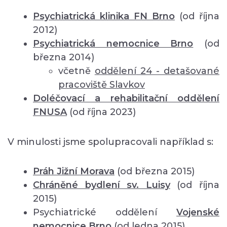
Psychiatrická klinika FN Brno
(od října
2012)
Psychiatrická nemocnice Brno
(od
března 2014)
včetně
oddělení
24 - detašované
pracoviště Slavkov
Doléčovací a rehabilitační oddělení
FNUSA
(od října 2023)
V minulosti jsme spolupracovali například s:
Práh Jižní Morava
(od března 2015)
Chráněné bydlení sv. Luisy
(od října
2015)
Psychiatrické oddělení
Vojenské
nemocnice Brno
(od ledna 2015)