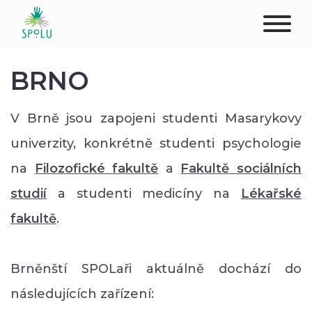
O NÁS
BRNO
KONTAKT
V Brně jsou zapojeni studenti Masarykovy
PODPOŘTE NÁS
univerzity, konkrétně studenti psychologie
na
Filozofické fakultě
a
Fakultě sociálních
PŮSOBIŠTĚ
studií
a studenti medicíny na
Lékařské
KLIENTI
fakultě
.
PROFESIONÁLOVÉ
Brněnští SPOLaři aktuálně dochází do
STUDENTI
následujících zařízení: