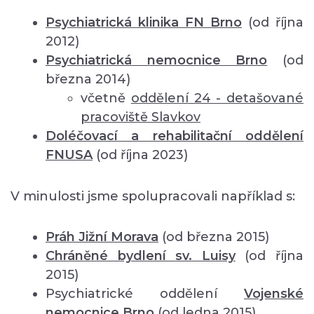
Psychiatrická klinika FN Brno
(od října
2012)
Psychiatrická nemocnice Brno
(od
března 2014)
včetně
oddělení
24 - detašované
pracoviště Slavkov
Doléčovací a rehabilitační oddělení
FNUSA
(od října 2023)
V minulosti jsme spolupracovali například s:
Práh Jižní Morava
(od března 2015)
Chráněné bydlení sv. Luisy
(od října
2015)
Psychiatrické oddělení
Vojenské
nemocnice Brno
(od ledna 2015)