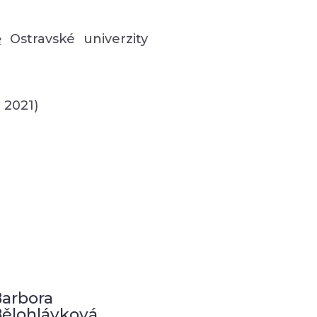
ě
Ostravské univerzity
 2021)
arbora
ělohlávková