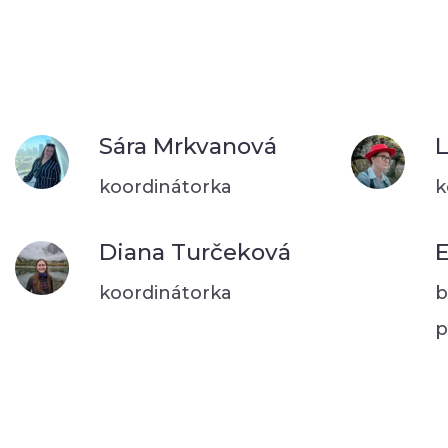
Sára Mrkvanová
L
koordinátorka
k
Diana Turčeková
E
koordinátorka
b
p