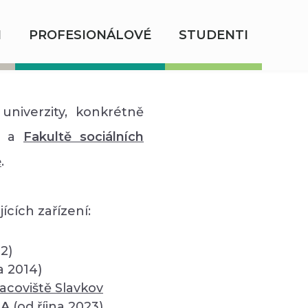
I
PROFESIONÁLOVÉ
STUDENTI
univerzity, konkrétně
a
Fakultě sociálních
ě
.
ících zařízení:
12)
a 2014)
acoviště Slavkov
SA
(od října 2023)