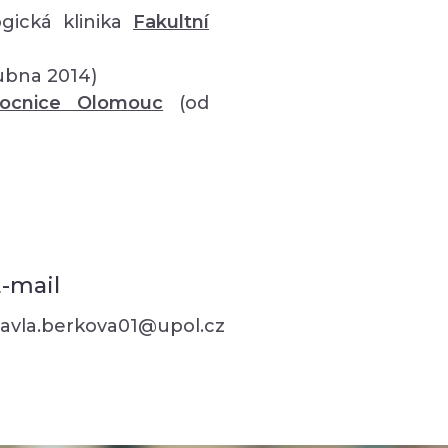
gická klinika
Fakultní
ubna 2014)
mocnice Olomouc
(od
-mail
avla.berkova01@upol.cz