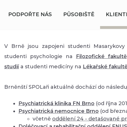
PODPOŘTE NÁS
PŮSOBIŠTĚ
KLIENT
V Brně jsou zapojeni studenti Masarykovy 
studenti psychologie na
Filozofické fakultě
studií
a studenti medicíny na
Lékařské fakult
Brněnští SPOLaři aktuálně dochází do následuj
Psychiatrická klinika FN Brno
(od října 20
Psychiatrická nemocnice Brno
(od březn
včetně
oddělení
24 - detašované pr
Doléčovací a rehabilitační oddělení FNU