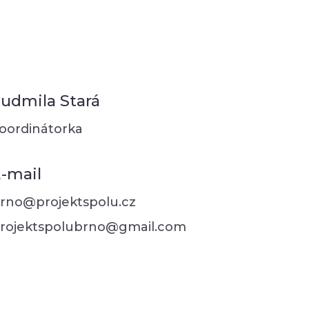
udmila Stará
oordinátorka
-mail
rno@projektspolu.cz
rojektspolubrno@gmail.com