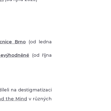
cnice Brno
(od ledna
znevýhodněné
(od října
íleli na destigmatizaci
nd the Mind
v různých