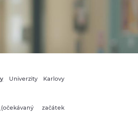
ty
Univerzity Karlovy
e
(očekávaný začátek