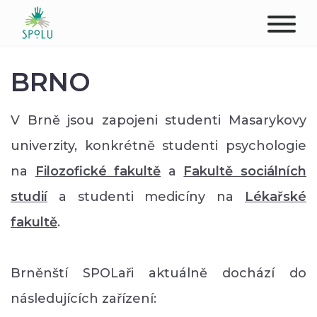
O NÁS
BRNO
KONTAKT
V Brně jsou zapojeni studenti Masarykovy
PODPOŘTE NÁS
univerzity, konkrétně studenti psychologie
na
Filozofické fakultě
a
Fakultě sociálních
PŮSOBIŠTĚ
studií
a studenti medicíny na
Lékařské
KLIENTI
fakultě
.
PROFESIONÁLOVÉ
Brněnští SPOLaři aktuálně dochází do
STUDENTI
následujících zařízení: