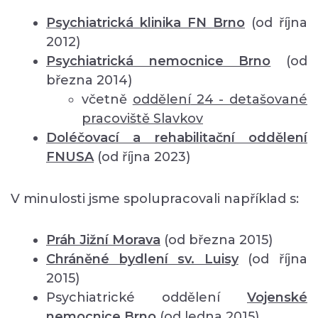
Psychiatrická klinika FN Brno
(od října
2012)
Psychiatrická nemocnice Brno
(od
března 2014)
včetně
oddělení
24 - detašované
pracoviště Slavkov
Doléčovací a rehabilitační oddělení
FNUSA
(od října 2023)
V minulosti jsme spolupracovali například s:
Práh Jižní Morava
(od března 2015)
Chráněné bydlení sv. Luisy
(od října
2015)
Psychiatrické oddělení
Vojenské
nemocnice Brno
(od ledna 2015)