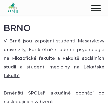
O NÁS
BRNO
KONTAKT
V Brně jsou zapojeni studenti Masarykovy
PODPOŘTE NÁS
univerzity, konkrétně studenti psychologie
na
Filozofické fakultě
a
Fakultě sociálních
PŮSOBIŠTĚ
studií
a studenti medicíny na
Lékařské
KLIENTI
fakultě
.
PROFESIONÁLOVÉ
Brněnští SPOLaři aktuálně dochází do
STUDENTI
následujících zařízení: