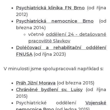
Psychiatrická klinika FN Brno
(od října
2012)
Psychiatrická nemocnice Brno
(od
března 2014)
včetně
oddělení
24 - detašované
pracoviště Slavkov
Doléčovací a rehabilitační oddělení
FNUSA
(od října 2023)
V minulosti jsme spolupracovali například s:
Práh Jižní Morava
(od března 2015)
Chráněné bydlení sv. Luisy
(od října
2015)
Psychiatrické oddělení
Vojenské
nemocnice Brno
(od ledna 2015)