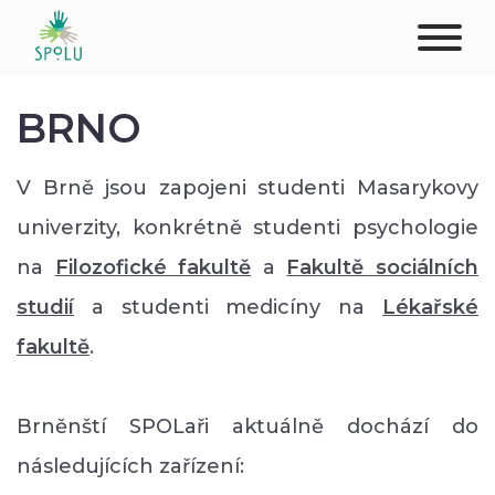
O NÁS
BRNO
KONTAKT
V Brně jsou zapojeni studenti Masarykovy
PODPOŘTE NÁS
univerzity, konkrétně studenti psychologie
na
Filozofické fakultě
a
Fakultě sociálních
PŮSOBIŠTĚ
studií
a studenti medicíny na
Lékařské
KLIENTI
fakultě
.
PROFESIONÁLOVÉ
Brněnští SPOLaři aktuálně dochází do
STUDENTI
následujících zařízení: