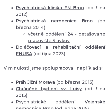
Psychiatrická klinika FN Brno
(od října
2012)
Psychiatrická nemocnice Brno
(od
března 2014)
včetně
oddělení
24 - detašované
pracoviště Slavkov
Doléčovací a rehabilitační oddělení
FNUSA
(od října 2023)
V minulosti jsme spolupracovali například s:
Práh Jižní Morava
(od března 2015)
Chráněné bydlení sv. Luisy
(od října
2015)
Psychiatrické oddělení
Vojenské
nemocnice Brno
(od ledna 2015)