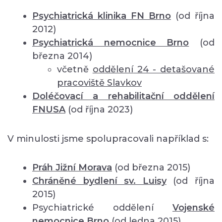
Psychiatrická klinika FN Brno
(od října
2012)
Psychiatrická nemocnice Brno
(od
března 2014)
včetně
oddělení
24 - detašované
pracoviště Slavkov
Doléčovací a rehabilitační oddělení
FNUSA
(od října 2023)
V minulosti jsme spolupracovali například s:
Práh Jižní Morava
(od března 2015)
Chráněné bydlení sv. Luisy
(od října
2015)
Psychiatrické oddělení
Vojenské
nemocnice Brno
(od ledna 2015)