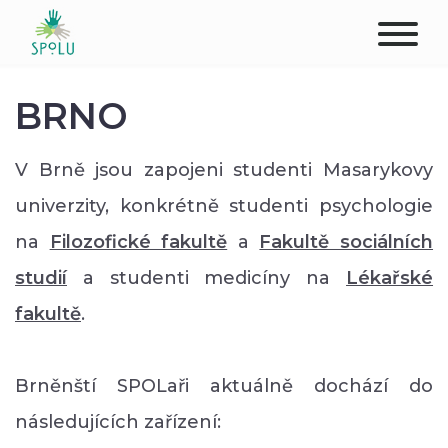
O NÁS
BRNO
KONTAKT
V Brně jsou zapojeni studenti Masarykovy
PODPOŘTE NÁS
univerzity, konkrétně studenti psychologie
na
Filozofické fakultě
a
Fakultě sociálních
PŮSOBIŠTĚ
studií
a studenti medicíny na
Lékařské
KLIENTI
fakultě
.
PROFESIONÁLOVÉ
Brněnští SPOLaři aktuálně dochází do
STUDENTI
následujících zařízení: