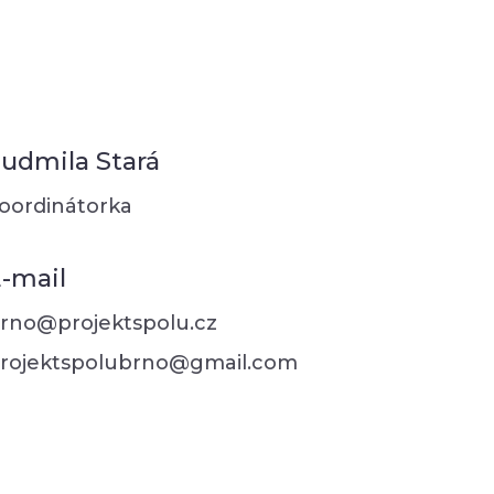
udmila Stará
oordinátorka
-mail
rno@projektspolu.cz
rojektspolubrno@gmail.com