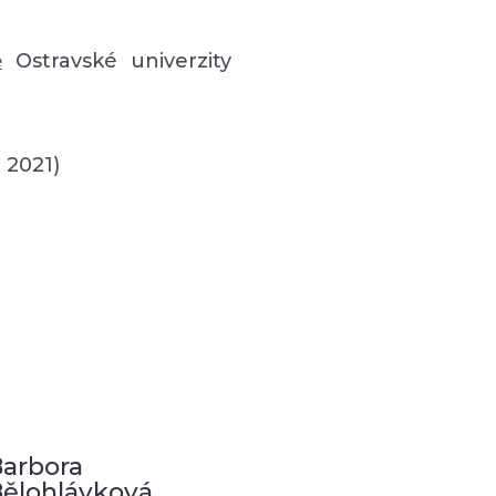
ě
Ostravské univerzity
 2021)
arbora
ělohlávková