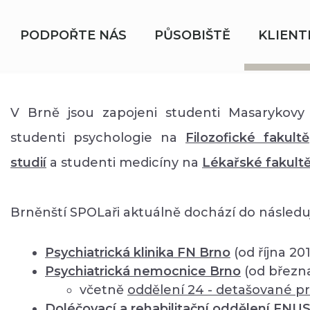
PODPOŘTE NÁS
PŮSOBIŠTĚ
KLIENT
V Brně jsou zapojeni studenti Masarykovy 
studenti psychologie na
Filozofické fakultě
studií
a studenti medicíny na
Lékařské fakult
Brněnští SPOLaři aktuálně dochází do následuj
Psychiatrická klinika FN Brno
(od října 20
Psychiatrická nemocnice Brno
(od březn
včetně
oddělení
24 - detašované pr
Doléčovací a rehabilitační oddělení FNU