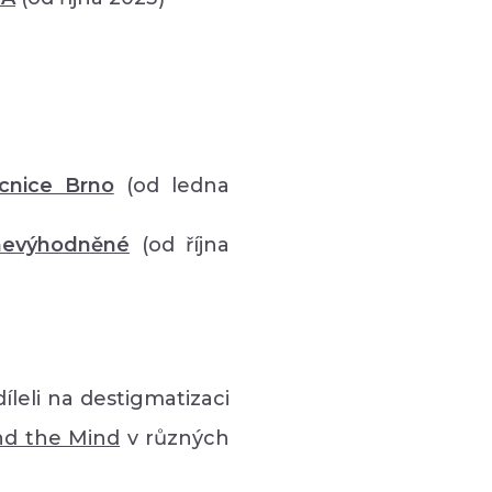
cnice Brno
(od ledna
znevýhodněné
(od října
íleli na destigmatizaci
nd the Mind
v různých