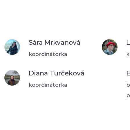
Sára Mrkvanová
L
koordinátorka
k
Diana Turčeková
E
koordinátorka
b
p