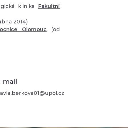
gická klinika
Fakultní
ubna 2014)
mocnice Olomouc
(od
-mail
avla.berkova01@upol.cz