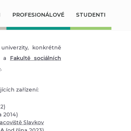
I
PROFESIONÁLOVÉ
STUDENTI
univerzity, konkrétně
a
Fakultě sociálních
ě
.
ících zařízení:
12)
a 2014)
acoviště Slavkov
SA
(od října 2023)