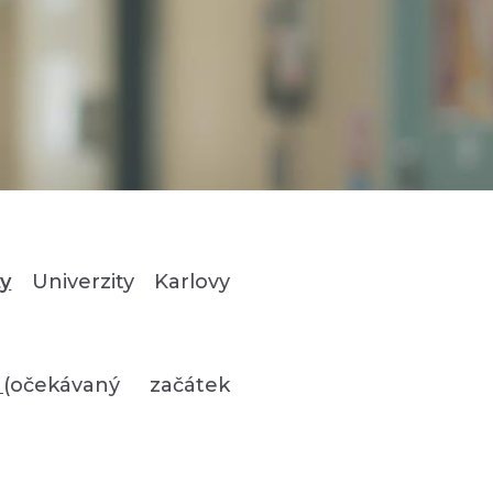
ty
Univerzity Karlovy
e
(očekávaný začátek