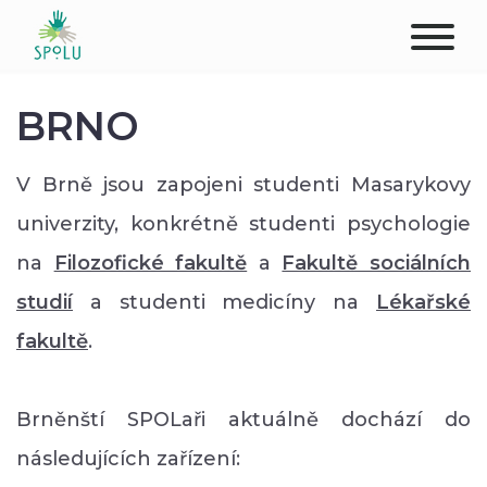
O NÁS
BRNO
KONTAKT
V Brně jsou zapojeni studenti Masarykovy
PODPOŘTE NÁS
univerzity, konkrétně studenti psychologie
na
Filozofické fakultě
a
Fakultě sociálních
PŮSOBIŠTĚ
studií
a studenti medicíny na
Lékařské
KLIENTI
fakultě
.
PROFESIONÁLOVÉ
Brněnští SPOLaři aktuálně dochází do
STUDENTI
následujících zařízení: