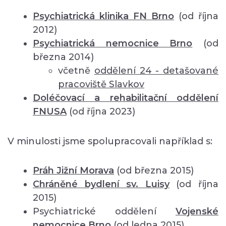
Psychiatrická klinika FN Brno
(od října
2012)
Psychiatrická nemocnice Brno
(od
března 2014)
včetně
oddělení
24 - detašované
pracoviště Slavkov
Doléčovací a rehabilitační oddělení
FNUSA
(od října 2023)
V minulosti jsme spolupracovali například s:
Práh Jižní Morava
(od března 2015)
Chráněné bydlení sv. Luisy
(od října
2015)
Psychiatrické oddělení
Vojenské
nemocnice Brno
(od ledna 2015)