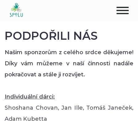
O NÁS
PODPOŘILI NÁS
KONTAKT
Našim sponzorům z celého srdce děkujeme!
PODPOŘTE NÁS
Díky vám můžeme v naší činnosti nadále
pokračovat a stále ji rozvíjet.
PŮSOBIŠTĚ
KLIENTI
Individuální dárci:
Shoshana Chovan, Jan Ille, Tomáš Janeček,
PROFESIONÁLOVÉ
Adam Kubetta
STUDENTI