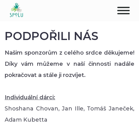
O NÁS
PODPOŘILI NÁS
KONTAKT
Našim sponzorům z celého srdce děkujeme!
PODPOŘTE NÁS
Díky vám můžeme v naší činnosti nadále
pokračovat a stále ji rozvíjet.
PŮSOBIŠTĚ
KLIENTI
Individuální dárci:
Shoshana Chovan, Jan Ille, Tomáš Janeček,
PROFESIONÁLOVÉ
Adam Kubetta
STUDENTI