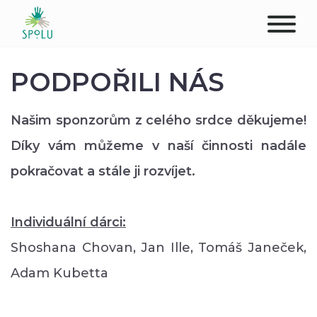
O NÁS
PODPOŘILI NÁS
KONTAKT
Našim sponzorům z celého srdce děkujeme!
PODPOŘTE NÁS
Díky vám můžeme v naší činnosti nadále
pokračovat a stále ji rozvíjet.
PŮSOBIŠTĚ
KLIENTI
Individuální dárci:
Shoshana Chovan, Jan Ille, Tomáš Janeček,
PROFESIONÁLOVÉ
Adam Kubetta
STUDENTI