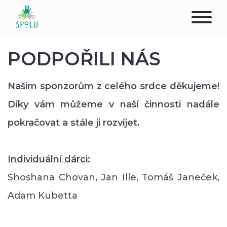
O NÁS
PODPOŘILI NÁS
KONTAKT
Našim sponzorům z celého srdce děkujeme!
PODPOŘTE NÁS
Díky vám můžeme v naší činnosti nadále
pokračovat a stále ji rozvíjet.
PŮSOBIŠTĚ
KLIENTI
Individuální dárci:
Shoshana Chovan, Jan Ille, Tomáš Janeček,
PROFESIONÁLOVÉ
Adam Kubetta
STUDENTI