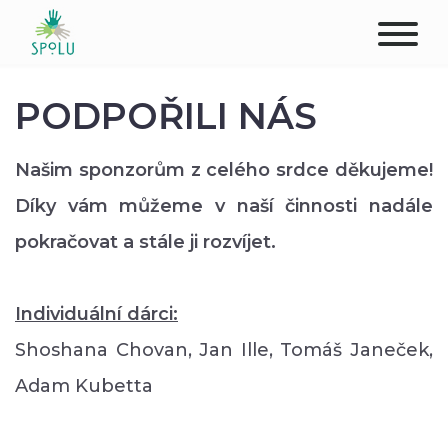
O NÁS
PODPOŘILI NÁS
KONTAKT
Našim sponzorům z celého srdce děkujeme!
PODPOŘTE NÁS
Díky vám můžeme v naší činnosti nadále
pokračovat a stále ji rozvíjet.
PŮSOBIŠTĚ
KLIENTI
Individuální dárci:
Shoshana Chovan, Jan Ille, Tomáš Janeček,
PROFESIONÁLOVÉ
Adam Kubetta
STUDENTI