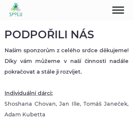
O NÁS
PODPOŘILI NÁS
KONTAKT
Našim sponzorům z celého srdce děkujeme!
PODPOŘTE NÁS
Díky vám můžeme v naší činnosti nadále
pokračovat a stále ji rozvíjet.
PŮSOBIŠTĚ
KLIENTI
Individuální dárci:
Shoshana Chovan, Jan Ille, Tomáš Janeček,
PROFESIONÁLOVÉ
Adam Kubetta
STUDENTI