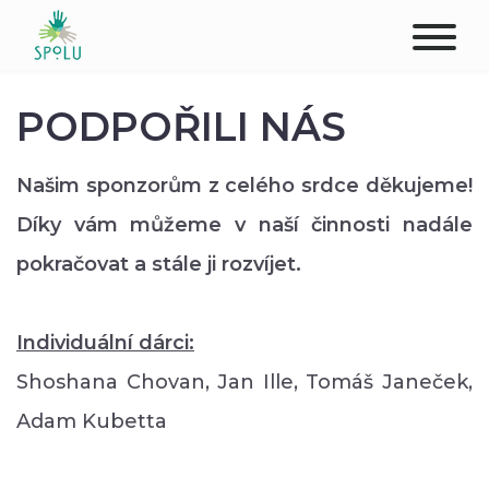
O NÁS
PODPOŘILI NÁS
KONTAKT
Našim sponzorům z celého srdce děkujeme!
PODPOŘTE NÁS
Díky vám můžeme v naší činnosti nadále
pokračovat a stále ji rozvíjet.
PŮSOBIŠTĚ
KLIENTI
Individuální dárci:
Shoshana Chovan, Jan Ille, Tomáš Janeček,
PROFESIONÁLOVÉ
Adam Kubetta
STUDENTI