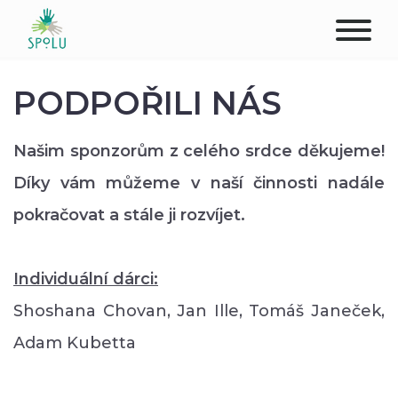
O NÁS
PODPOŘILI NÁS
KONTAKT
Našim sponzorům z celého srdce děkujeme!
PODPOŘTE NÁS
Díky vám můžeme v naší činnosti nadále
pokračovat a stále ji rozvíjet.
PŮSOBIŠTĚ
KLIENTI
Individuální dárci:
Shoshana Chovan, Jan Ille, Tomáš Janeček,
PROFESIONÁLOVÉ
Adam Kubetta
STUDENTI