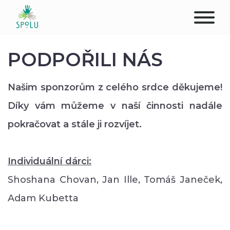
O NÁS
PODPOŘILI NÁS
KONTAKT
Našim sponzorům z celého srdce děkujeme!
PODPOŘTE NÁS
Díky vám můžeme v naší činnosti nadále
pokračovat a stále ji rozvíjet.
PŮSOBIŠTĚ
KLIENTI
Individuální dárci:
Shoshana Chovan, Jan Ille, Tomáš Janeček,
PROFESIONÁLOVÉ
Adam Kubetta
STUDENTI