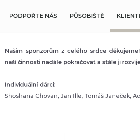
PODPOŘTE NÁS
PŮSOBIŠTĚ
KLIENT
Našim sponzorům z celého srdce děkujeme
naší činnosti nadále pokračovat a stále ji rozvíje
Individuální dárci:
Shoshana Chovan, Jan Ille, Tomáš Janeček, 