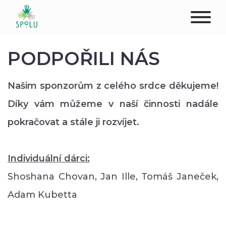
O NÁS
PODPOŘILI NÁS
KONTAKT
Našim sponzorům z celého srdce děkujeme!
PODPOŘTE NÁS
Díky vám můžeme v naší činnosti nadále
pokračovat a stále ji rozvíjet.
PŮSOBIŠTĚ
KLIENTI
Individuální dárci:
Shoshana Chovan, Jan Ille, Tomáš Janeček,
PROFESIONÁLOVÉ
Adam Kubetta
STUDENTI