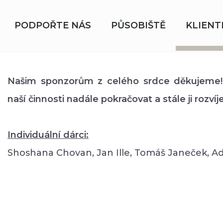
PODPOŘTE NÁS
PŮSOBIŠTĚ
KLIENT
Našim sponzorům z celého srdce děkujeme
naší činnosti nadále pokračovat a stále ji rozvíje
Individuální dárci:
Shoshana Chovan, Jan Ille, Tomáš Janeček, 