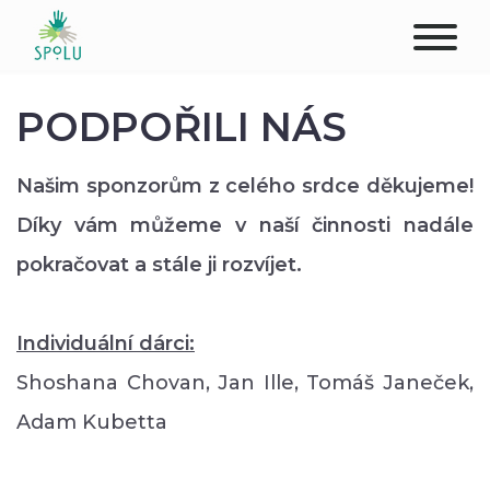
O NÁS
PODPOŘILI NÁS
KONTAKT
Našim sponzorům z celého srdce děkujeme!
PODPOŘTE NÁS
Díky vám můžeme v naší činnosti nadále
pokračovat a stále ji rozvíjet.
PŮSOBIŠTĚ
KLIENTI
Individuální dárci:
Shoshana Chovan, Jan Ille, Tomáš Janeček,
PROFESIONÁLOVÉ
Adam Kubetta
STUDENTI