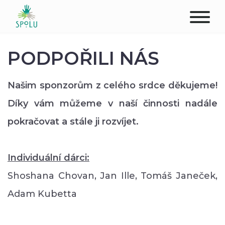
O NÁS
PODPOŘILI NÁS
KONTAKT
Našim sponzorům z celého srdce děkujeme!
PODPOŘTE NÁS
Díky vám můžeme v naší činnosti nadále
pokračovat a stále ji rozvíjet.
PŮSOBIŠTĚ
KLIENTI
Individuální dárci:
Shoshana Chovan, Jan Ille, Tomáš Janeček,
PROFESIONÁLOVÉ
Adam Kubetta
STUDENTI