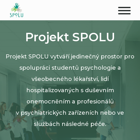
O NÁS
Projekt SPOLU
KONTAKT
Projekt SPOLU vytváří jedinečný prostor pro
PODPOŘTE NÁS
spolupráci studentů psychologie a
PŮSOBIŠTĚ
všeobecného lékařství, lidí
hospitalizovaných s duševním
KLIENTI
onemocněním a profesionálů
PROFESIONÁLOVÉ
v psychiatrických zařízeních nebo ve
službách následné péče.
STUDENTI