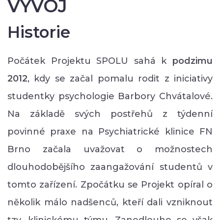
VÝVOJ
Historie
Počátek Projektu SPOLU sahá k
podzimu
2012
, kdy se začal pomalu rodit z iniciativy
studentky psychologie Barbory Chvátalové.
Na základě svých postřehů z týdenní
povinné praxe na Psychiatrické klinice FN
Brno začala uvažovat o možnostech
dlouhodobějšího zaangažování studentů v
tomto zařízení. Zpočátku se Projekt opíral o
několik málo nadšenců, kteří dali vzniknout
tzv. klinickému týmu. Zanedlouho se však