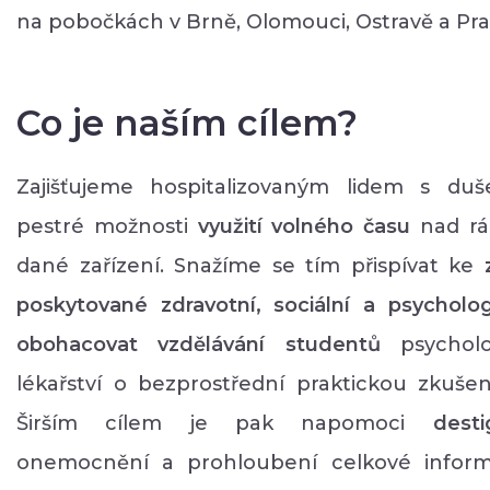
na pobočkách v Brně, Olomouci, Ostravě a Pra
Co je naším cílem?
Zajišťujeme hospitalizovaným lidem s d
pestré možnosti
využití volného času
nad rám
dané zařízení. Snažíme se tím přispívat ke
poskytované zdravotní, sociální a psycholo
obohacovat vzdělávání studentů
psycholo
lékařství o bezprostřední praktickou zkušen
Širším cílem je pak napomoci
dest
onemocnění a prohloubení celkové informo