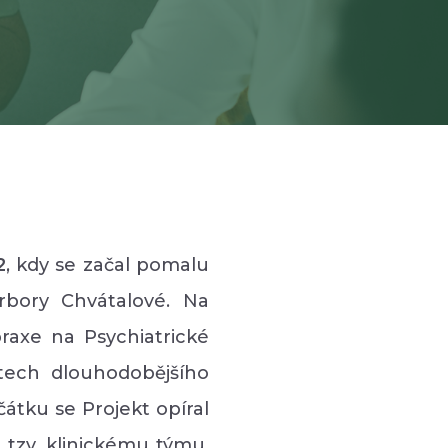
2
, kdy se začal pomalu
arbory Chvátalové. Na
raxe na Psychiatrické
tech dlouhodobějšího
átku se Projekt opíral
 tzv. klinickému týmu.