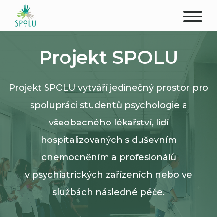
O NÁS
Projekt SPOLU
KONTAKT
Projekt SPOLU vytváří jedinečný prostor pro
PODPOŘTE NÁS
spolupráci studentů psychologie a
PŮSOBIŠTĚ
všeobecného lékařství, lidí
hospitalizovaných s duševním
KLIENTI
onemocněním a profesionálů
PROFESIONÁLOVÉ
v psychiatrických zařízeních nebo ve
službách následné péče.
STUDENTI