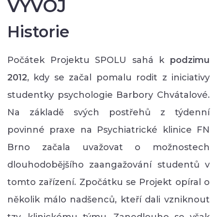
VÝVOJ
Historie
Počátek Projektu SPOLU sahá k
podzimu
2012
, kdy se začal pomalu rodit z iniciativy
studentky psychologie Barbory Chvátalové.
Na základě svých postřehů z týdenní
povinné praxe na Psychiatrické klinice FN
Brno začala uvažovat o možnostech
dlouhodobějšího zaangažování studentů v
tomto zařízení. Zpočátku se Projekt opíral o
několik málo nadšenců, kteří dali vzniknout
tzv. klinickému týmu. Zanedlouho se však