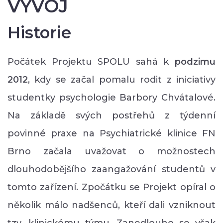
VÝVOJ
Historie
Počátek Projektu SPOLU sahá k
podzimu
2012
, kdy se začal pomalu rodit z iniciativy
studentky psychologie Barbory Chvátalové.
Na základě svých postřehů z týdenní
povinné praxe na Psychiatrické klinice FN
Brno začala uvažovat o možnostech
dlouhodobějšího zaangažování studentů v
tomto zařízení. Zpočátku se Projekt opíral o
několik málo nadšenců, kteří dali vzniknout
tzv. klinickému týmu. Zanedlouho se však