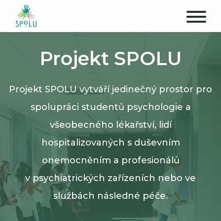
O NÁS
Projekt SPOLU
KONTAKT
Projekt SPOLU vytváří jedinečný prostor pro
PODPOŘTE NÁS
spolupráci studentů psychologie a
PŮSOBIŠTĚ
všeobecného lékařství, lidí
hospitalizovaných s duševním
KLIENTI
onemocněním a profesionálů
PROFESIONÁLOVÉ
v psychiatrických zařízeních nebo ve
službách následné péče.
STUDENTI