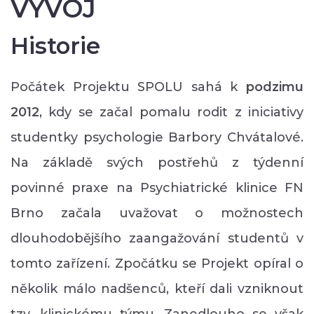
VÝVOJ
Historie
Počátek Projektu SPOLU sahá k
podzimu
2012
, kdy se začal pomalu rodit z iniciativy
studentky psychologie Barbory Chvátalové.
Na základě svých postřehů z týdenní
povinné praxe na Psychiatrické klinice FN
Brno začala uvažovat o možnostech
dlouhodobějšího zaangažování studentů v
tomto zařízení. Zpočátku se Projekt opíral o
několik málo nadšenců, kteří dali vzniknout
tzv. klinickému týmu. Zanedlouho se však