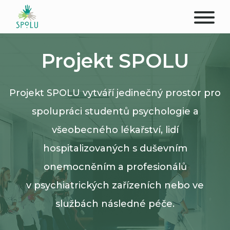
O NÁS
Projekt SPOLU
KONTAKT
Projekt SPOLU vytváří jedinečný prostor pro
PODPOŘTE NÁS
spolupráci studentů psychologie a
PŮSOBIŠTĚ
všeobecného lékařství, lidí
hospitalizovaných s duševním
KLIENTI
onemocněním a profesionálů
PROFESIONÁLOVÉ
v psychiatrických zařízeních nebo ve
službách následné péče.
STUDENTI