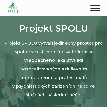
O NÁS
Projekt SPOLU
KONTAKT
Projekt SPOLU vytváří jedinečný prostor pro
PODPOŘTE NÁS
spolupráci studentů psychologie a
PŮSOBIŠTĚ
všeobecného lékařství, lidí
hospitalizovaných s duševním
KLIENTI
onemocněním a profesionálů
PROFESIONÁLOVÉ
v psychiatrických zařízeních nebo ve
službách následné péče.
STUDENTI