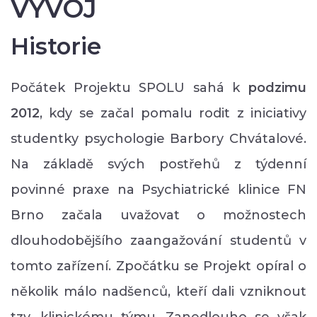
VÝVOJ
Historie
Počátek Projektu SPOLU sahá k
podzimu
2012
, kdy se začal pomalu rodit z iniciativy
studentky psychologie Barbory Chvátalové.
Na základě svých postřehů z týdenní
povinné praxe na Psychiatrické klinice FN
Brno začala uvažovat o možnostech
dlouhodobějšího zaangažování studentů v
tomto zařízení. Zpočátku se Projekt opíral o
několik málo nadšenců, kteří dali vzniknout
tzv. klinickému týmu. Zanedlouho se však