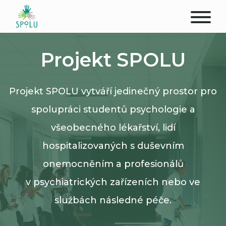
O NÁS
Projekt SPOLU
KONTAKT
Projekt SPOLU vytváří jedinečný prostor pro
PODPOŘTE NÁS
spolupráci studentů psychologie a
PŮSOBIŠTĚ
všeobecného lékařství, lidí
hospitalizovaných s duševním
KLIENTI
onemocněním a profesionálů
PROFESIONÁLOVÉ
v psychiatrických zařízeních nebo ve
službách následné péče.
STUDENTI