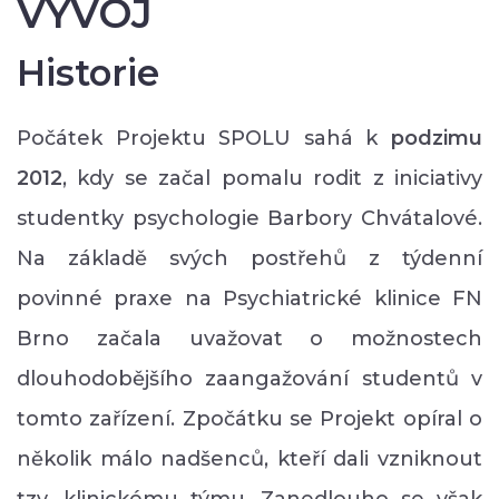
VÝVOJ
Historie
Počátek Projektu SPOLU sahá k
podzimu
2012
, kdy se začal pomalu rodit z iniciativy
studentky psychologie Barbory Chvátalové.
Na základě svých postřehů z týdenní
povinné praxe na Psychiatrické klinice FN
Brno začala uvažovat o možnostech
dlouhodobějšího zaangažování studentů v
tomto zařízení. Zpočátku se Projekt opíral o
několik málo nadšenců, kteří dali vzniknout
tzv. klinickému týmu. Zanedlouho se však