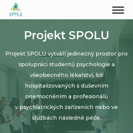
O NÁS
Projekt SPOLU
KONTAKT
Projekt SPOLU vytváří jedinečný prostor pro
PODPOŘTE NÁS
spolupráci studentů psychologie a
PŮSOBIŠTĚ
všeobecného lékařství, lidí
hospitalizovaných s duševním
KLIENTI
onemocněním a profesionálů
PROFESIONÁLOVÉ
v psychiatrických zařízeních nebo ve
službách následné péče.
STUDENTI