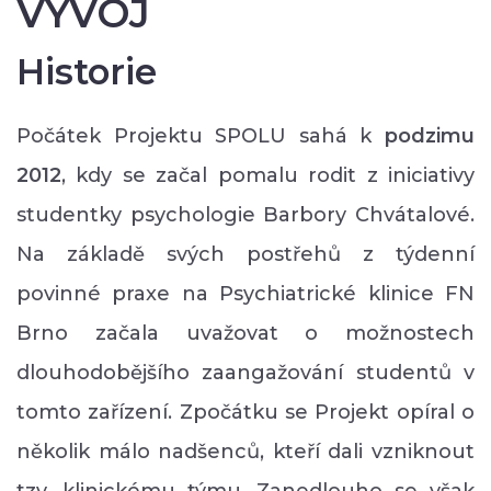
VÝVOJ
Historie
Počátek Projektu SPOLU sahá k
podzimu
2012
, kdy se začal pomalu rodit z iniciativy
studentky psychologie Barbory Chvátalové.
Na základě svých postřehů z týdenní
povinné praxe na Psychiatrické klinice FN
Brno začala uvažovat o možnostech
dlouhodobějšího zaangažování studentů v
tomto zařízení. Zpočátku se Projekt opíral o
několik málo nadšenců, kteří dali vzniknout
tzv. klinickému týmu. Zanedlouho se však