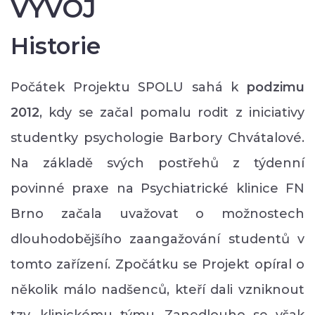
VÝVOJ
Historie
Počátek Projektu SPOLU sahá k
podzimu
2012
, kdy se začal pomalu rodit z iniciativy
studentky psychologie Barbory Chvátalové.
Na základě svých postřehů z týdenní
povinné praxe na Psychiatrické klinice FN
Brno začala uvažovat o možnostech
dlouhodobějšího zaangažování studentů v
tomto zařízení. Zpočátku se Projekt opíral o
několik málo nadšenců, kteří dali vzniknout
tzv. klinickému týmu. Zanedlouho se však