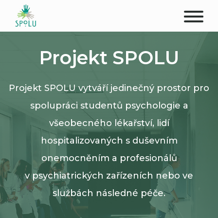
O NÁS
Projekt SPOLU
KONTAKT
Projekt SPOLU vytváří jedinečný prostor pro
PODPOŘTE NÁS
spolupráci studentů psychologie a
PŮSOBIŠTĚ
všeobecného lékařství, lidí
hospitalizovaných s duševním
KLIENTI
onemocněním a profesionálů
PROFESIONÁLOVÉ
v psychiatrických zařízeních nebo ve
službách následné péče.
STUDENTI