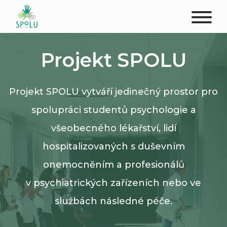
O NÁS
Projekt SPOLU
KONTAKT
Projekt SPOLU vytváří jedinečný prostor pro
PODPOŘTE NÁS
spolupráci studentů psychologie a
PŮSOBIŠTĚ
všeobecného lékařství, lidí
hospitalizovaných s duševním
KLIENTI
onemocněním a profesionálů
PROFESIONÁLOVÉ
v psychiatrických zařízeních nebo ve
službách následné péče.
STUDENTI