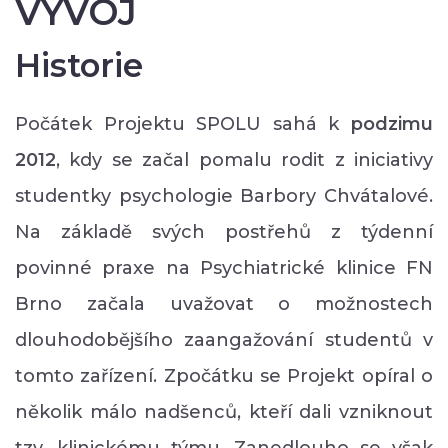
VÝVOJ
Historie
Počátek Projektu SPOLU sahá k
podzimu
2012
, kdy se začal pomalu rodit z iniciativy
studentky psychologie Barbory Chvátalové.
Na základě svých postřehů z týdenní
povinné praxe na Psychiatrické klinice FN
Brno začala uvažovat o možnostech
dlouhodobějšího zaangažování studentů v
tomto zařízení. Zpočátku se Projekt opíral o
několik málo nadšenců, kteří dali vzniknout
tzv. klinickému týmu. Zanedlouho se však