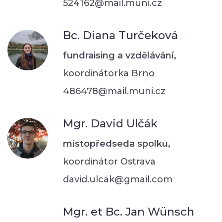
524162@mail.muni.cz
Bc. Diana Turčeková
fundraising a vzdělávání,
koordinátorka Brno
486478@mail.muni.cz
Mgr. David Ulčák
místopředseda spolku,
koordinátor Ostrava
david.ulcak@gmail.com
Mgr. et Bc. Jan Wünsch