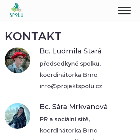
O NÁS
KONTAKT
KONTAKT
Bc. Ludmila Stará
PODPOŘTE NÁS
předsedkyně spolku,
koordinátorka Brno
PŮSOBIŠTĚ
info@projektspolu.cz
KLIENTI
Bc. Sára Mrkvanová
PROFESIONÁLOVÉ
PR a sociální sítě,
STUDENTI
koordinátorka Brno