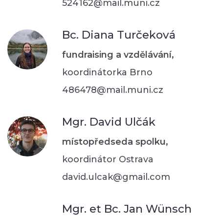
524162@mail.muni.cz
Bc. Diana Turčeková
fundraising a vzdělávání,
koordinátorka Brno
486478@mail.muni.cz
Mgr. David Ulčák
místopředseda spolku,
koordinátor Ostrava
david.ulcak@gmail.com
Mgr. et Bc. Jan Wünsch