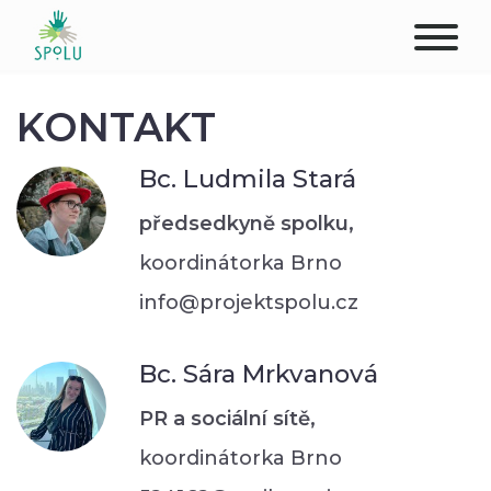
O NÁS
KONTAKT
KONTAKT
Bc. Ludmila Stará
PODPOŘTE NÁS
předsedkyně spolku,
koordinátorka Brno
PŮSOBIŠTĚ
info@projektspolu.cz
KLIENTI
Bc. Sára Mrkvanová
PROFESIONÁLOVÉ
PR a sociální sítě,
STUDENTI
koordinátorka Brno