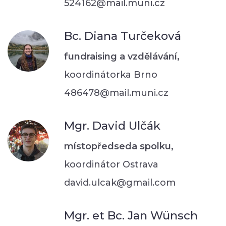
524162@mail.muni.cz
Bc. Diana Turčeková
fundraising a vzdělávání,
koordinátorka Brno
486478@mail.muni.cz
Mgr. David Ulčák
místopředseda spolku,
koordinátor Ostrava
david.ulcak@gmail.com
Mgr. et Bc. Jan Wünsch