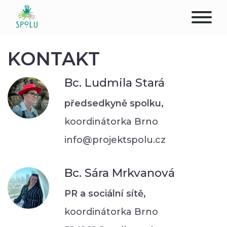
O NÁS
KONTAKT
KONTAKT
Bc. Ludmila Stará
PODPOŘTE NÁS
předsedkyně spolku,
koordinátorka Brno
PŮSOBIŠTĚ
info@projektspolu.cz
KLIENTI
Bc. Sára Mrkvanová
PROFESIONÁLOVÉ
PR a sociální sítě,
STUDENTI
koordinátorka Brno