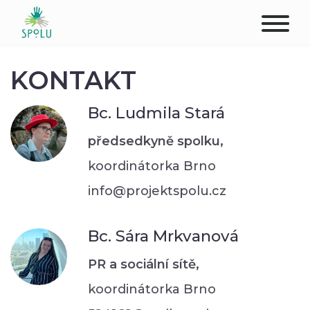
O NÁS
KONTAKT
KONTAKT
Bc. Ludmila Stará
PODPOŘTE NÁS
předsedkyně spolku,
koordinátorka Brno
PŮSOBIŠTĚ
info@projektspolu.cz
KLIENTI
Bc. Sára Mrkvanová
PROFESIONÁLOVÉ
PR a sociální sítě,
STUDENTI
koordinátorka Brno