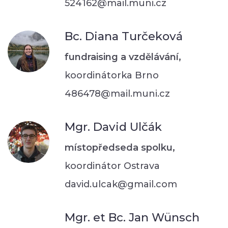
524162@mail.muni.cz
Bc. Diana Turčeková
fundraising a vzdělávání,
koordinátorka Brno
486478@mail.muni.cz
Mgr. David Ulčák
místopředseda spolku,
koordinátor Ostrava
david.ulcak@gmail.com
Mgr. et Bc. Jan Wünsch