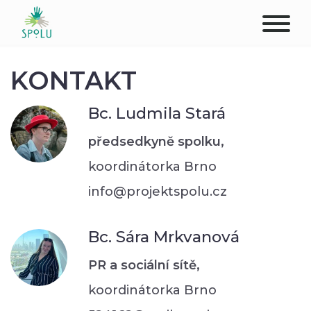
O NÁS
KONTAKT
KONTAKT
Bc. Ludmila Stará
PODPOŘTE NÁS
předsedkyně spolku,
koordinátorka Brno
PŮSOBIŠTĚ
info@projektspolu.cz
KLIENTI
Bc. Sára Mrkvanová
PROFESIONÁLOVÉ
PR a sociální sítě,
STUDENTI
koordinátorka Brno