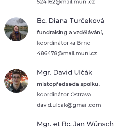
524162@mail.muni.cz
Bc. Diana Turčeková
fundraising a vzdělávání,
koordinátorka Brno
486478@mail.muni.cz
Mgr. David Ulčák
místopředseda spolku,
koordinátor Ostrava
david.ulcak@gmail.com
Mgr. et Bc. Jan Wünsch