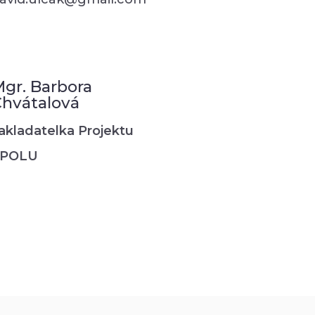
gr. Barbora
hvátalová
akladatelka Projektu
SPOLU