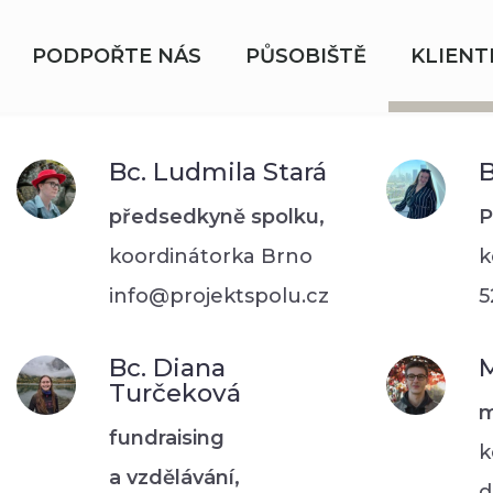
PODPOŘTE NÁS
PŮSOBIŠTĚ
KLIENT
Bc. Ludmila Stará
B
předsedkyně spolku,
P
koordinátorka Brno
k
info@projektspolu.cz
5
Bc. Diana
M
Turčeková
m
fundraising
k
a vzdělávání,
d