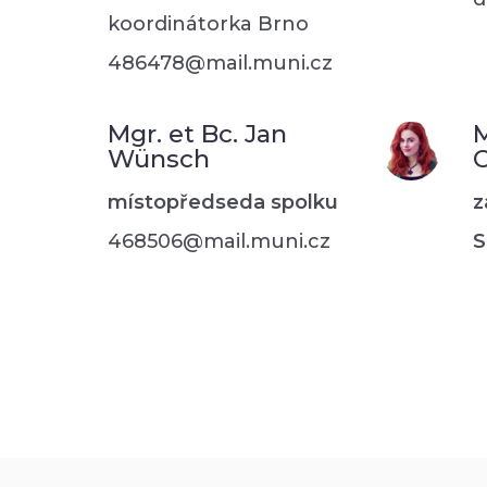
koordinátorka Brno
486478@mail.muni.cz
Mgr. et Bc. Jan
M
Wünsch
C
místopředseda spolku
z
468506@mail.muni.cz