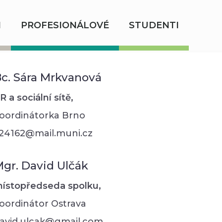
I
PROFESIONÁLOVÉ
STUDENTI
c. Sára Mrkvanová
R a sociální sítě,
oordinátorka Brno
24162@mail.muni.cz
gr. David Ulčák
ístopředseda spolku,
oordinátor Ostrava
avid.ulcak@gmail.com