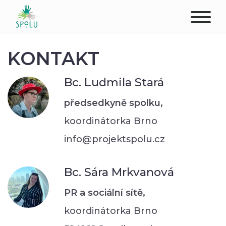
O NÁS
KONTAKT
KONTAKT
Bc. Ludmila Stará
PODPOŘTE NÁS
předsedkyně spolku,
koordinátorka Brno
PŮSOBIŠTĚ
info@projektspolu.cz
KLIENTI
Bc. Sára Mrkvanová
PROFESIONÁLOVÉ
PR a sociální sítě,
STUDENTI
koordinátorka Brno