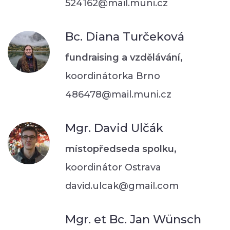
524162@mail.muni.cz
Bc. Diana Turčeková
fundraising a vzdělávání,
koordinátorka Brno
486478@mail.muni.cz
Mgr. David Ulčák
místopředseda spolku,
koordinátor Ostrava
david.ulcak@gmail.com
Mgr. et Bc. Jan Wünsch